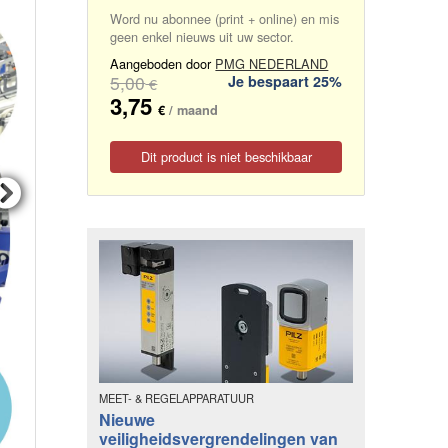
Word nu abonnee (print + online) en mis
geen enkel nieuws uit uw sector.
Aangeboden door
PMG NEDERLAND
5,00
Je bespaart 25%
€
3,75
€
/ maand
Dit product is niet beschikbaar
MEET- & REGELAPPARATUUR
Nieuwe
veiligheidsvergrendelingen van