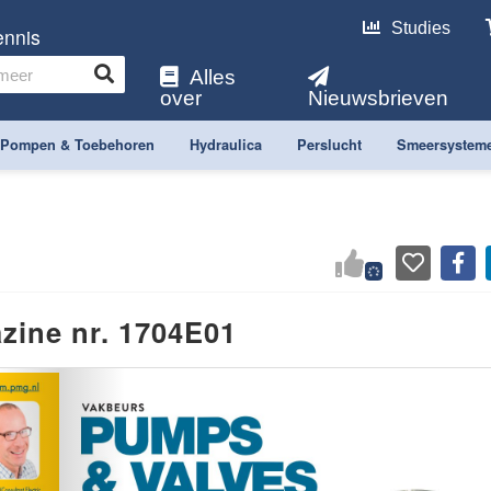
Studies
ennis
Alles
over
Nieuwsbrieven
Pompen & Toebehoren
Hydraulica
Perslucht
Smeersystem
zine nr. 1704E01