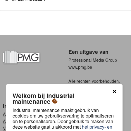
Een uitgave van
Professional Media Group
www.pmg.be
Alle rechten voorbehouden.
Algemene voorwaarden
Welkom bij Industrial
Privacy
maintenance
Industrial maintenance
Kies een taal
Industrial maintenance maakt gebruik van
Abonneren
Nederlands
cookies om uw gebruikservaring te optimaliseren
en te personaliseren. Door gebruik te maken van
Adverteren
Frans
deze website gaat u akkoord met
het privacy- en
Vacatures