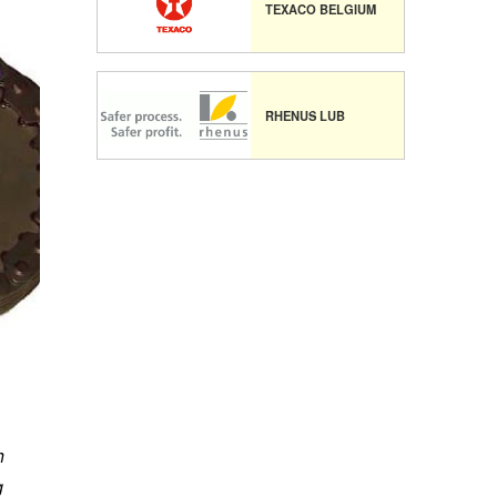
TEXACO BELGIUM
RHENUS LUB
h
g