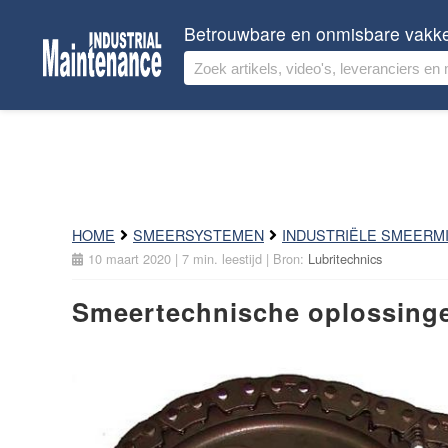
Betrouwbare en onmisbare vakk
HOME
SMEERSYSTEMEN
INDUSTRIËLE SMEERM
10 maart 2020
| 7 min. leestijd
| Bron:
Lubritechnics
Smeertechnische oplossing