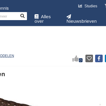
Studies
ennis
Alles
over
Nieuwsbrieven
IDDELEN
en