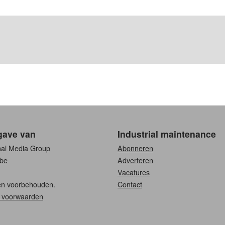
gave van
Industrial maintenance
nal Media Group
Abonneren
be
Adverteren
Vacatures
ten voorbehouden.
Contact
 voorwaarden