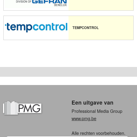
TEMPCONTROL
Een uitgave van
Professional Media Group
www.pmg.be
Alle rechten voorbehouden.