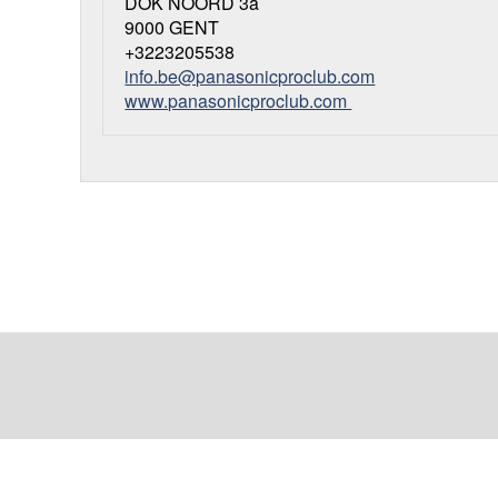
DOK NOORD 3a
9000 GENT
+3223205538
info.be@panasonicproclub.com
www.panasonicproclub.com