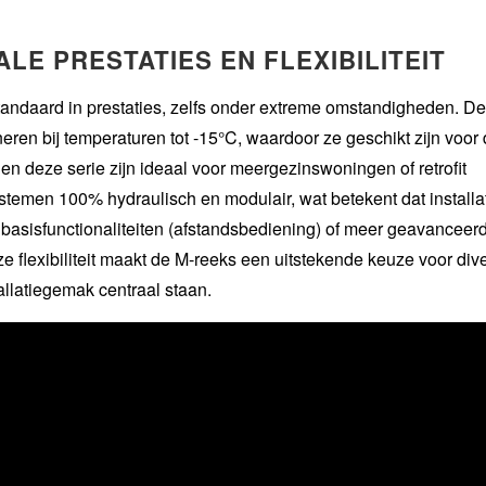
LE PRESTATIES EN FLEXIBILITEIT
ndaard in prestaties, zelfs onder extreme omstandigheden. De
eren bij temperaturen tot -15°C, waardoor ze geschikt zijn voor
 deze serie zijn ideaal voor meergezinswoningen of retrofit
stemen 100% hydraulisch en modulair, wat betekent dat installa
t basisfunctionaliteiten (afstandsbediening) of meer geavanceer
Deze flexibiliteit maakt de M-reeks een uitstekende keuze voor div
tallatiegemak centraal staan.