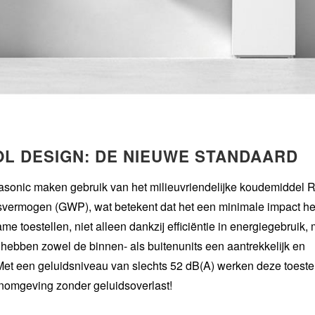
OL DESIGN: DE NIEUWE STANDAARD
asonic maken gebruik van het milieuvriendelijke koudemiddel 
vermogen (GWP), wat betekent dat het een minimale impact he
e toestellen, niet alleen dankzij efficiëntie in energiegebruik,
hebben zowel de binnen- als buitenunits een aantrekkelijk en
Met een geluidsniveau van slechts 52 dB(A) werken deze toeste
onomgeving zonder geluidsoverlast!