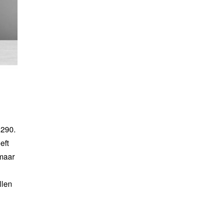
R290.
eft
 maar
llen