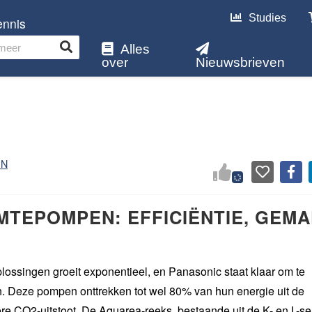
Studies
ennis
Alles
over
Nieuwsbrieven
EN
TEPOMPEN: EFFICIËNTIE, GEM
ossingen groeit exponentieel, en Panasonic staat klaar om te
 Deze pompen onttrekken tot wel 80% van hun energie uit de
ere CO2-uitstoot. De Aquarea-reeks, bestaande uit de K- en L-ser