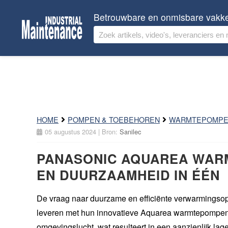
Betrouwbare en onmisbare vakk
HOME
POMPEN & TOEBEHOREN
WARMTEPOMP
05 augustus 2024
| Bron:
Sanilec
PANASONIC AQUAREA WARM
EN DUURZAAMHEID IN ÉÉN
De vraag naar duurzame en efficiënte verwarmingsopl
leveren met hun innovatieve Aquarea warmtepompen.
omgevingslucht, wat resulteert in een aanzienlijk lag