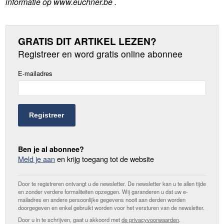
informatie op www.euchner.be .
GRATIS DIT ARTIKEL LEZEN?
Registreer en word gratis online abonnee
E-mailadres
Registreer
Ben je al abonnee?
Meld je aan
en krijg toegang tot de website
Door te registreren ontvangt u de newsletter. De newsletter kan u te allen tijde
en zonder verdere formaliteiten opzeggen. Wij garanderen u dat uw e-
mailadres en andere persoonlijke gegevens nooit aan derden worden
doorgegeven en enkel gebruikt worden voor het versturen van de newsletter.
Door u in te schrijven, gaat u akkoord met
de privacyvoorwaarden
.