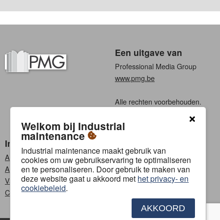
Een uitgave van
Professional Media Group
www.pmg.be
Alle rechten voorbehouden.
Algemene voorwaarden
Welkom bij Industrial
Privacy
maintenance
Industrial maintenance
Kies een taal
Industrial maintenance maakt gebruik van
Abonneren
Nederlands
cookies om uw gebruikservaring te optimaliseren
en te personaliseren. Door gebruik te maken van
Adverteren
Frans
deze website gaat u akkoord met
het privacy- en
Vacatures
cookiebeleid
.
Contact
AKKOORD