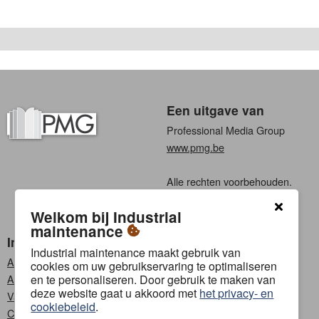
Een uitgave van
Professional Media Group
www.pmg.be
Alle rechten voorbehouden.
Algemene voorwaarden
Welkom bij Industrial
Privacy
maintenance
Industrial maintenance
Kies een taal
Industrial maintenance maakt gebruik van
Abonneren
Nederlands
cookies om uw gebruikservaring te optimaliseren
en te personaliseren. Door gebruik te maken van
Adverteren
Frans
deze website gaat u akkoord met
het privacy- en
Vacatures
cookiebeleid
.
Contact