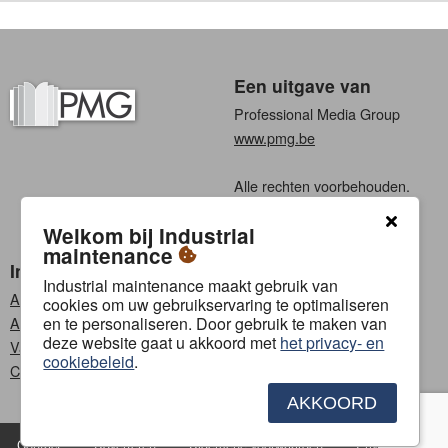
Een uitgave van
Professional Media Group
www.pmg.be
Alle rechten voorbehouden.
Algemene voorwaarden
Welkom bij Industrial
Privacy
maintenance
Industrial maintenance
Kies een taal
Industrial maintenance maakt gebruik van
Abonneren
Nederlands
cookies om uw gebruikservaring te optimaliseren
en te personaliseren. Door gebruik te maken van
Adverteren
Frans
deze website gaat u akkoord met
het privacy- en
Vacatures
cookiebeleid
.
Contact
AKKOORD
Contact
Adverteren
Algemene voorwaarden
Privacybeleid