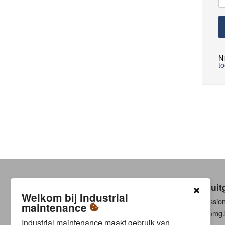
Ni
t
Een uit
Welkom bij Industrial
Professio
maintenance
www.pmg.
Industrial maintenance maakt gebruik van