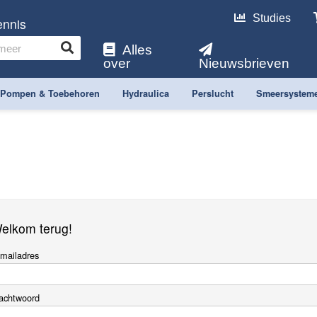
Studies
ennis
Alles
over
Nieuwsbrieven
Pompen & Toebehoren
Hydraulica
Perslucht
Smeersystem
elkom terug!
mailadres
achtwoord