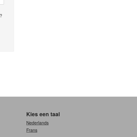
n?
Kies een taal
Nederlands
Frans