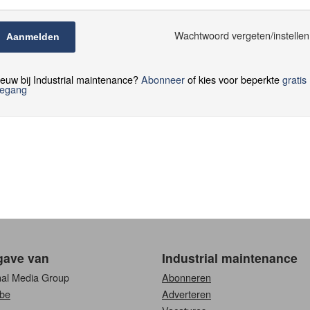
Wachtwoord vergeten/instelle
Aanmelden
euw bij Industrial maintenance?
Abonneer
of kies voor beperkte
gratis
oegang
gave van
Industrial maintenance
nal Media Group
Abonneren
be
Adverteren