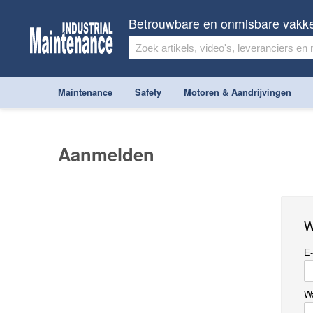
Betrouwbare en onmisbare vakk
Maintenance
Safety
Motoren & Aandrijvingen
Aanmelden
W
E-
W