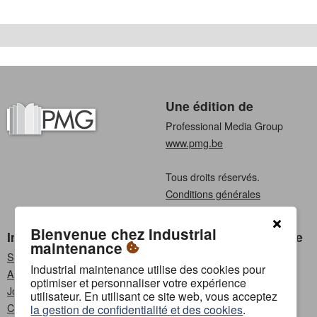
Une édition de
Professional Media Group
www.pmg.be
Tous droits réservés.
Conditions générales
Privacy
Bienvenue chez Industrial
Industrial maintenance
Choisissez une langue
maintenance
S'abonner
Néerlandais
Industrial maintenance utilise des cookies pour
Annoncer
Français
optimiser et personnaliser votre expérience
Jobs
utilisateur. En utilisant ce site web, vous acceptez
Contact
la gestion de confidentialité et des cookies
.