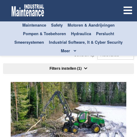
Maintenance
Safety
Motoren & Aandrijvingen
Pompen & Toebehoren
Hydraulica
Perslucht
ALLE
SMEERSYSTEMEN
Smeersystemen
Industrial Software, It & Cyber Security
ONDERHOUDSSMEERMIDDELEN
Meer
Sorteren op
Filters instellen
(1)