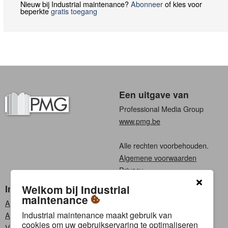
Nieuw bij Industrial maintenance?
Abonneer
of kies voor
beperkte
gratis toegang
Een uitgave van
Professional Media Group
www.pmg.be
Alle rechten voorbehouden.
Algemene voorwaarden
Privacy
Industrial maintenance
Kies een taal
Welkom bij Industrial
maintenance
Abonneren
Nederlands
Industrial maintenance maakt gebruik van
Adverteren
Frans
cookies om uw gebruikservaring te optimaliseren
Vacatures