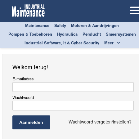
Maintenance
Safety
Motoren & Aandrijvingen
Aanmelden
Pompen & Toebehoren
Hydraulica
Perslucht
Smeersystemen
Industrial Software, It & Cyber Security
Meer
Welkom terug!
E-mailadres
Wachtwoord
Wachtwoord vergeten/instellen?
Aanmelden