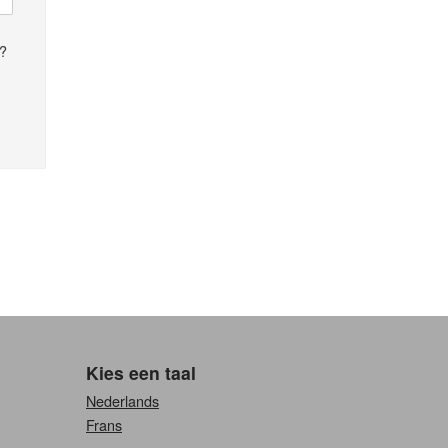
n?
Kies een taal
Nederlands
Frans