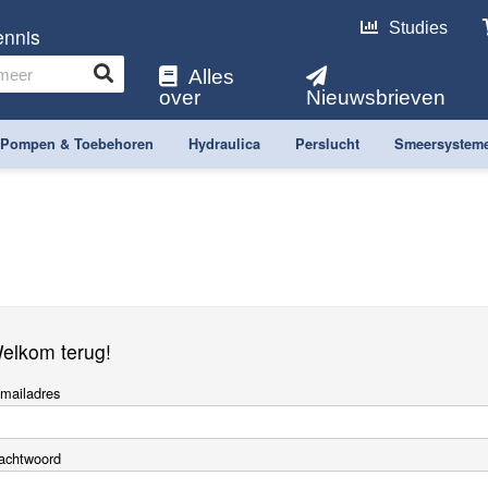
Studies
ennis
Alles
over
Nieuwsbrieven
Pompen & Toebehoren
Hydraulica
Perslucht
Smeersystem
elkom terug!
mailadres
achtwoord