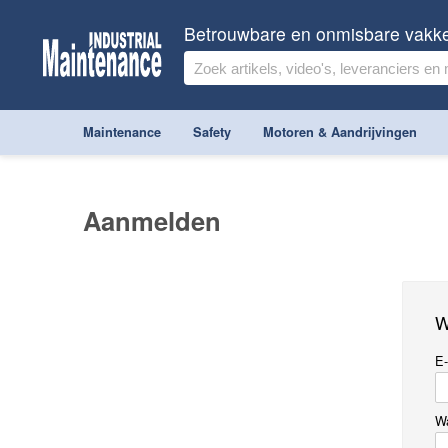
Betrouwbare en onmisbare vakk
Maintenance
Safety
Motoren & Aandrijvingen
Aanmelden
W
E-
W