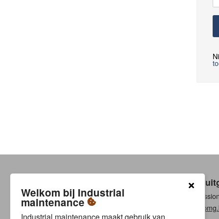
Ni
t
Een uit
Welkom bij Industrial
Professio
maintenance
www.pmg.
Industrial maintenance maakt gebruik van