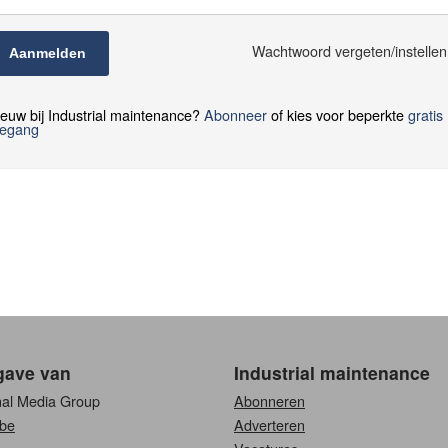
Wachtwoord vergeten/instelle
Aanmelden
euw bij Industrial maintenance?
Abonneer
of kies voor beperkte
gratis
oegang
gave van
Industrial maintenance
nal Media Group
Abonneren
be
Adverteren