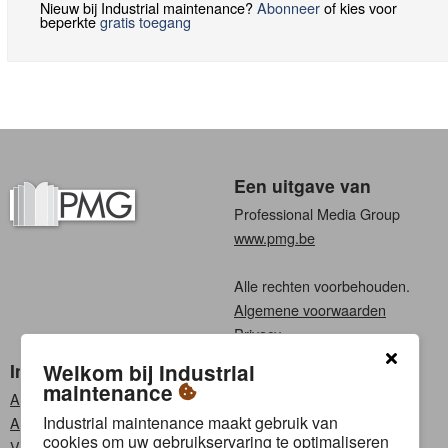
Nieuw bij Industrial maintenance?
Abonneer
of kies voor
beperkte
gratis toegang
Een uitgave van
Professional Media Group
www.pmg.be
Alle rechten voorbehouden.
Algemene voorwaarden
Privacy
Industrial maintenance
Kies een taal
Welkom bij Industrial
maintenance
Abonneren
Nederlands
Industrial maintenance maakt gebruik van
Adverteren
Frans
cookies om uw gebruikservaring te optimaliseren
Vacatures