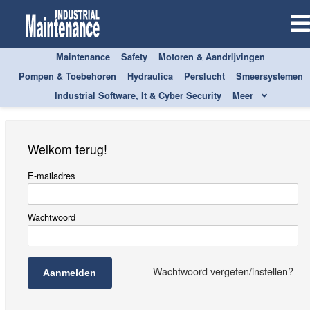
Maintenance
Safety
Motoren & Aandrijvingen
Aanmelden
Pompen & Toebehoren
Hydraulica
Perslucht
Smeersystemen
Industrial Software, It & Cyber Security
Meer
Welkom terug!
E-mailadres
Wachtwoord
Wachtwoord vergeten/instellen?
Aanmelden